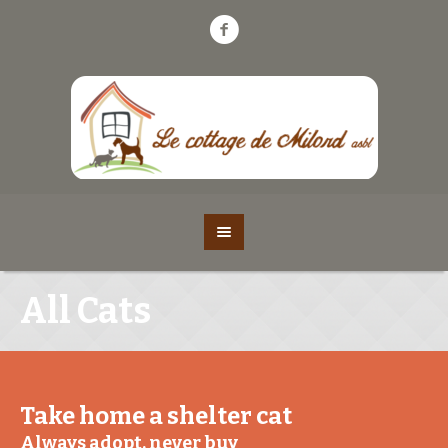
All Cats
Take home a shelter cat
Always adopt, never buy