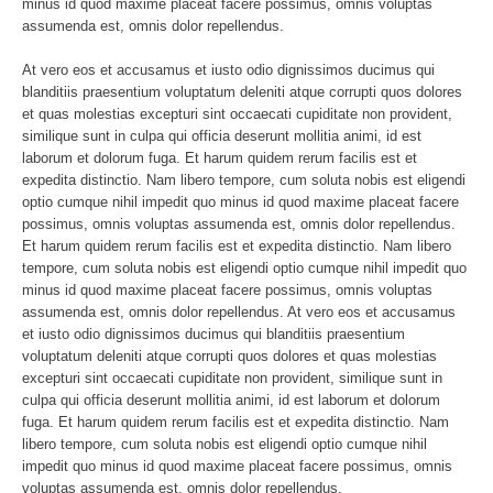
minus id quod maxime placeat facere possimus, omnis voluptas
assumenda est, omnis dolor repellendus.
At vero eos et accusamus et iusto odio dignissimos ducimus qui
blanditiis praesentium voluptatum deleniti atque corrupti quos dolores
et quas molestias excepturi sint occaecati cupiditate non provident,
similique sunt in culpa qui officia deserunt mollitia animi, id est
laborum et dolorum fuga. Et harum quidem rerum facilis est et
expedita distinctio. Nam libero tempore, cum soluta nobis est eligendi
optio cumque nihil impedit quo minus id quod maxime placeat facere
possimus, omnis voluptas assumenda est, omnis dolor repellendus.
Et harum quidem rerum facilis est et expedita distinctio. Nam libero
tempore, cum soluta nobis est eligendi optio cumque nihil impedit quo
minus id quod maxime placeat facere possimus, omnis voluptas
assumenda est, omnis dolor repellendus. At vero eos et accusamus
et iusto odio dignissimos ducimus qui blanditiis praesentium
voluptatum deleniti atque corrupti quos dolores et quas molestias
excepturi sint occaecati cupiditate non provident, similique sunt in
culpa qui officia deserunt mollitia animi, id est laborum et dolorum
fuga. Et harum quidem rerum facilis est et expedita distinctio. Nam
libero tempore, cum soluta nobis est eligendi optio cumque nihil
impedit quo minus id quod maxime placeat facere possimus, omnis
voluptas assumenda est, omnis dolor repellendus.