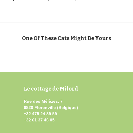
One Of These Cats Might Be Yours
Le cottage de Milord
Rue des Mélèzes, 7
6820 Florenville (Belgique)
+32 475 24 89 59
+32 61 37 46 05